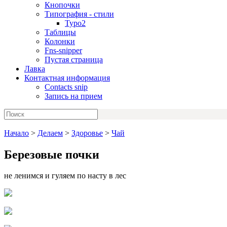
Кнопочки
Типография - стили
Typo2
Таблицы
Колонки
Fns-snipper
Пустая страница
Лавка
Контактная информация
Contacts snip
Запись на прием
Начало
>
Делаем
>
Здоровье
>
Чай
Березовые почки
не ленимся и гуляем по насту в лес