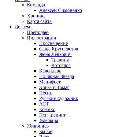
Команда
Алексей Симоненко
Хроника
Карта сайта
Делаем
Преподаю
Иллюстрации
Просвещение
Саша Кругосветов
Женя Левкович
Травник
Котослог
Календарь
Полярная Звезда
Манифест
Элиза и Томас
Песни
Русский художник
АСТ
Комикс
Пси тренинг
Умельцы
Живопись
Былое
Вера