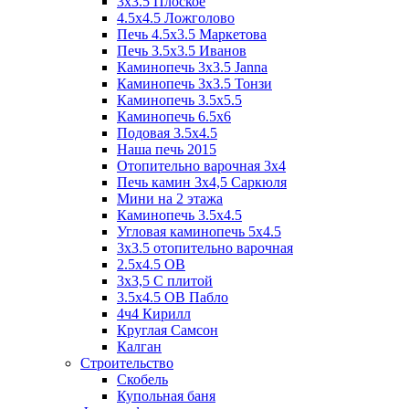
3x3.5 Плоское
4.5x4.5 Ложголово
Печь 4.5x3.5 Маркетова
Печь 3.5x3.5 Иванов
Каминопечь 3x3.5 Janna
Каминопечь 3x3.5 Тонзи
Каминопечь 3.5х5.5
Каминопечь 6.5x6
Подовая 3.5х4.5
Наша печь 2015
Отопительно варочная 3х4
Печь камин 3х4,5 Саркюля
Мини на 2 этажа
Каминопечь 3.5х4.5
Угловая каминопечь 5х4.5
3х3.5 отопительно варочная
2.5х4.5 ОВ
3х3,5 C плитой
3.5х4.5 ОВ Пабло
4ч4 Кирилл
Круглая Самсон
Калган
Строительство
Скобель
Купольная баня