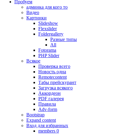
Пробуем
админка для кого то
Видео
Картинки
Slideshow
Flexslider
Foldergallery
Разные типы
All
Fotorama
PHP Slider
Всякое
Проверка всего
Новость одна
Remotecontent
Табы прейскурант
Загрузка всякого
Аккордеон
PDF галерея
Правила
Adv-form
Bootstrap
Expand content
Вход для избранных
members 0