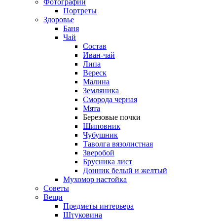
Фотографии
Портреты
Здоровье
Баня
Чай
Состав
Иван-чай
Липа
Вереск
Малина
Земляника
Сморода черная
Мята
Березовые почки
Шиповник
Чубушник
Таволга вязолистная
Зверобой
Брусника лист
Донник белый и желтый
Мухомор настойка
Советы
Вещи
Предметы интерьера
Штуковина