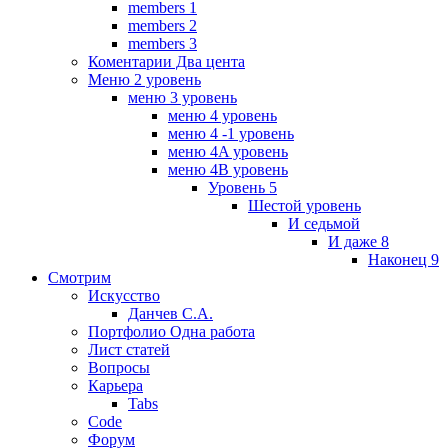
members 1
members 2
members 3
Коментарии Два цента
Меню 2 уровень
меню 3 уровень
меню 4 уровень
меню 4 -1 уровень
меню 4A уровень
меню 4B уровень
Уровень 5
Шестой уровень
И седьмой
И даже 8
Наконец 9
Смотрим
Искусство
Данчев С.А.
Портфолио Одна работа
Лист статей
Вопросы
Карьера
Tabs
Code
Форум