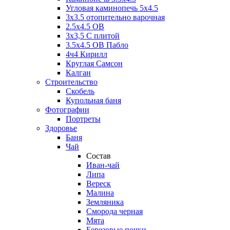
Угловая каминопечь 5х4.5
3х3.5 отопительно варочная
2.5х4.5 ОВ
3х3,5 C плитой
3.5х4.5 ОВ Пабло
4ч4 Кирилл
Круглая Самсон
Калган
Строительство
Скобель
Купольная баня
Фотографии
Портреты
Здоровье
Баня
Чай
Состав
Иван-чай
Липа
Вереск
Малина
Земляника
Сморода черная
Мята
Березовые почки