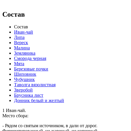
Состав
Состав
Иван-чай
Липа
Вереск
Малина
Земляника
Сморода черная
Мята
Березовые почки
Шиповник
Чубушник
Таволга вязолистная
Зверобой
Брусника лист
Донник белый и желтый
1 Иван-чай.
Место сбора:
- Рядом со святым источником, в дали от дорог.
Ферментированный, не жареный, не копченый.