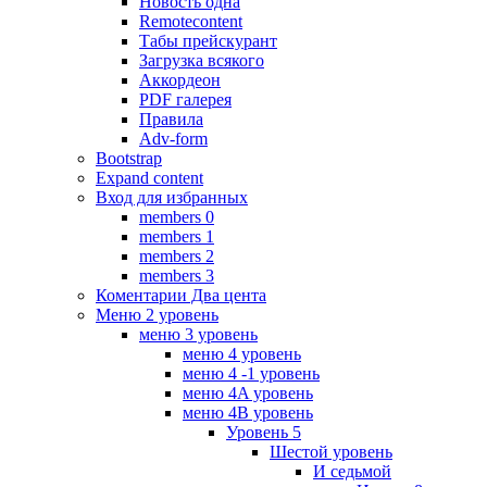
Новость одна
Remotecontent
Табы прейскурант
Загрузка всякого
Аккордеон
PDF галерея
Правила
Adv-form
Bootstrap
Expand content
Вход для избранных
members 0
members 1
members 2
members 3
Коментарии Два цента
Меню 2 уровень
меню 3 уровень
меню 4 уровень
меню 4 -1 уровень
меню 4A уровень
меню 4B уровень
Уровень 5
Шестой уровень
И седьмой