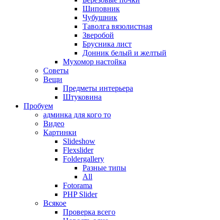
Шиповник
Чубушник
Таволга вязолистная
Зверобой
Брусника лист
Донник белый и желтый
Мухомор настойка
Советы
Вещи
Предметы интерьера
Штуковина
Пробуем
админка для кого то
Видео
Картинки
Slideshow
Flexslider
Foldergallery
Разные типы
All
Fotorama
PHP Slider
Всякое
Проверка всего