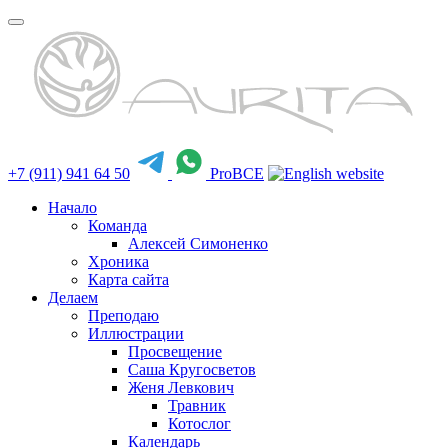
+7 (911) 941 64 50
ProBCE
Начало
Команда
Алексей Симоненко
Хроника
Карта сайта
Делаем
Преподаю
Иллюстрации
Просвещение
Саша Кругосветов
Женя Левкович
Травник
Котослог
Календарь