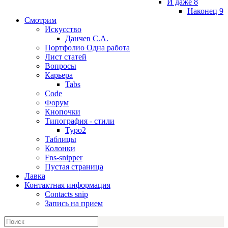
И даже 8
Наконец 9
Смотрим
Искусство
Данчев С.А.
Портфолио Одна работа
Лист статей
Вопросы
Карьера
Tabs
Code
Форум
Кнопочки
Типография - стили
Typo2
Таблицы
Колонки
Fns-snipper
Пустая страница
Лавка
Контактная информация
Contacts snip
Запись на прием