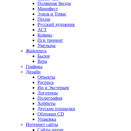
Полярная Звезда
Манифест
Элиза и Томас
Песни
Русский художник
АСТ
Комикс
Пси тренинг
Умельцы
Живопись
Былое
Вера
Графика
Дизайн
Объекты
Роспись
Ин и Экстерьер
Логотипы
Полиграфия
Хоббиты
Детские площадки
Обложки CD
Упаковка
Интернет сайты
Сайты архив