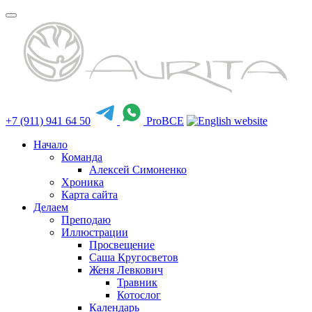
+7 (911) 941 64 50
ProBCE
Начало
Команда
Алексей Симоненко
Хроника
Карта сайта
Делаем
Преподаю
Иллюстрации
Просвещение
Саша Кругосветов
Женя Левкович
Травник
Котослог
Календарь