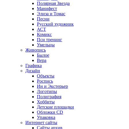
Полярная Звезда
Манифест
Элиза и Томас
Песни
Русский художник
АСТ
Комикс
Пси тренинг
Умельцы
Живопись
Былое
Вера
Графика
Дизайн
Объекты
Роспись
Ин и Экстерьер
Логотипы
Полиграфия
Хоббиты
Детские площадки
Обложки CD
Упаковка
Интернет сайты
Сайты архив