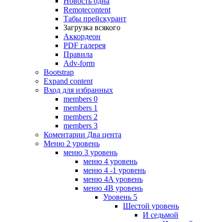
Новость одна
Remotecontent
Табы прейскурант
Загрузка всякого
Аккордеон
PDF галерея
Правила
Adv-form
Bootstrap
Expand content
Вход для избранных
members 0
members 1
members 2
members 3
Коментарии Два цента
Меню 2 уровень
меню 3 уровень
меню 4 уровень
меню 4 -1 уровень
меню 4A уровень
меню 4B уровень
Уровень 5
Шестой уровень
И седьмой