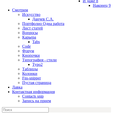
И даже 8
Наконец 9
Смотрим
Искусство
Данчев С.А.
Портфолио Одна работа
Лист статей
Вопросы
Карьера
Tabs
Code
Форум
Кнопочки
Типография - стили
Typo2
Таблицы
Колонки
Fns-snipper
Пустая страница
Лавка
Контактная информация
Contacts snip
Запись на прием