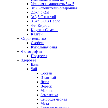
Угловая каминопечь 5х4.5
3х3.5 отопительно варочная
2.5х4.5 ОВ
3х3,5 C плитой
3.5х4.5 ОВ Пабло
4ч4 Кирилл
Круглая Самсон
Калган
Строительство
Скобель
Купольная баня
Фотографии
Портреты
Здоровье
Баня
Чай
Состав
Иван-чай
Липа
Вереск
Малина
Земляника
Сморода черная
Мята
Березовые почки