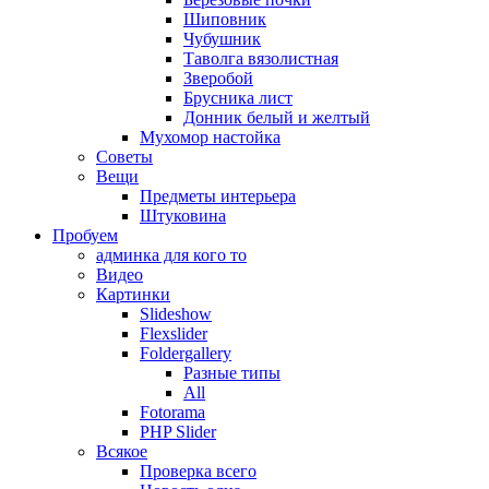
Шиповник
Чубушник
Таволга вязолистная
Зверобой
Брусника лист
Донник белый и желтый
Мухомор настойка
Советы
Вещи
Предметы интерьера
Штуковина
Пробуем
админка для кого то
Видео
Картинки
Slideshow
Flexslider
Foldergallery
Разные типы
All
Fotorama
PHP Slider
Всякое
Проверка всего