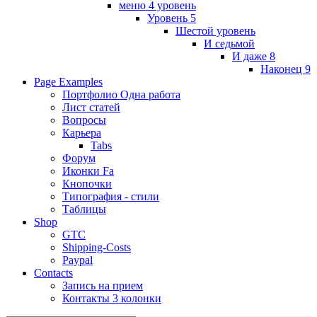
меню 4 уровень
Уровень 5
Шестой уровень
И седьмой
И даже 8
Наконец 9
Page Examples
Портфолио Одна работа
Лист статей
Вопросы
Карьера
Tabs
Форум
Иконки Fa
Кнопочки
Типография - стили
Таблицы
Shop
GTC
Shipping-Costs
Paypal
Contacts
Запись на прием
Контакты 3 колонки