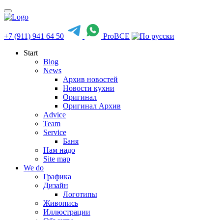
+7 (911) 941 64 50
ProBCE
Start
Blog
News
Архив новостей
Новости кухни
Оригинал
Оригинал Архив
Advice
Team
Service
Баня
Нам надо
Site map
We do
Графика
Дизайн
Логотипы
Живопись
Иллюстрации