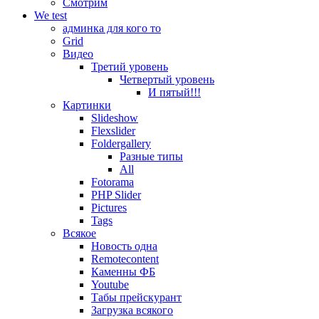
Смотрим
We test
админка для кого то
Grid
Видео
Третий уровень
Четвертый уровень
И пятый!!!
Картинки
Slideshow
Flexslider
Foldergallery
Разные типы
All
Fotorama
PHP Slider
Pictures
Tags
Всякое
Новость одна
Remotecontent
Каменны ФБ
Youtube
Табы прейскурант
Загрузка всякого