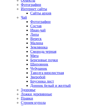
Объекты
Фотографии
Интернет сайты
Сайты архив
Чай
Фотографии
Состав
Иван-чай
Липа
Вереск
Малина
Земляника
Сморода черная
Мята
Березовые почки
Шиповник
Чубушник
Таволга вязолистная
Зверобой
Брусника лист
Донник белый и желтый
Здоровье
Ложки деревянные
Правки
Строим купола