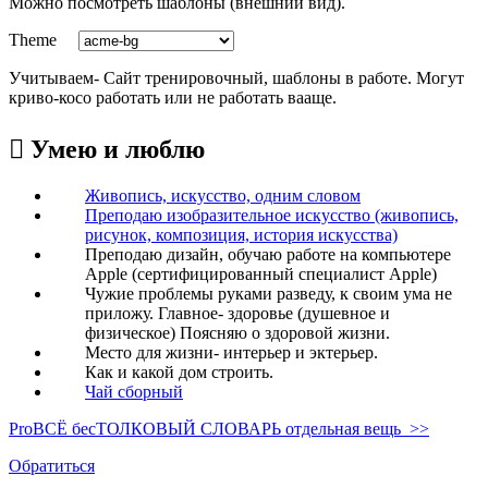
Можно посмотреть шаблоны (внешний вид).
Theme
Учитываем- Сайт тренировочный, шаблоны в работе. Могут
криво-косо работать или не работать вааще.

Умею и люблю
Живопись, искусство, одним словом
Преподаю изобразительное искусство (живопись,
рисунок, композиция, история искусства)
Преподаю дизайн, обучаю работе на компьютере
Apple (сертифицированный специалист Apple)
Чужие проблемы руками разведу, к своим ума не
приложу. Главное- здоровье (душевное и
физическое) Поясняю о здоровой жизни.
Место для жизни- интерьер и эктерьер.
Как и какой дом строить.
Чай сборный
ProBCЁ бесТОЛКОВЫЙ СЛОВАРЬ отдельная вещь >>
Обратиться