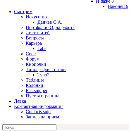
И даже 8
Наконец 9
Смотрим
Искусство
Данчев С.А.
Портфолио Одна работа
Лист статей
Вопросы
Карьера
Tabs
Code
Форум
Кнопочки
Типография - стили
Typo2
Таблицы
Колонки
Fns-snipper
Пустая страница
Лавка
Контактная информация
Contacts snip
Запись на прием