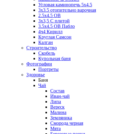
Угловая каминопечь 5х4.5
3х3.5 отопительно варочная
2.5х4.5 ОВ
3х3,5 C плитой
3.5х4.5 ОВ Пабло
4ч4 Кирилл
Круглая Самсон
Калган
Строительство
Скобель
Купольная баня
Фотографии
Портреты
Здоровье
Баня
Чай
Состав
Иван-чай
Липа
Вереск
Малина
Земляника
Сморода черная
Мята
Березовые почки