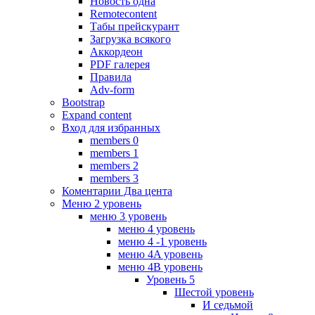
Новость одна
Remotecontent
Табы прейскурант
Загрузка всякого
Аккордеон
PDF галерея
Правила
Adv-form
Bootstrap
Expand content
Вход для избранных
members 0
members 1
members 2
members 3
Коментарии Два цента
Меню 2 уровень
меню 3 уровень
меню 4 уровень
меню 4 -1 уровень
меню 4A уровень
меню 4B уровень
Уровень 5
Шестой уровень
И седьмой