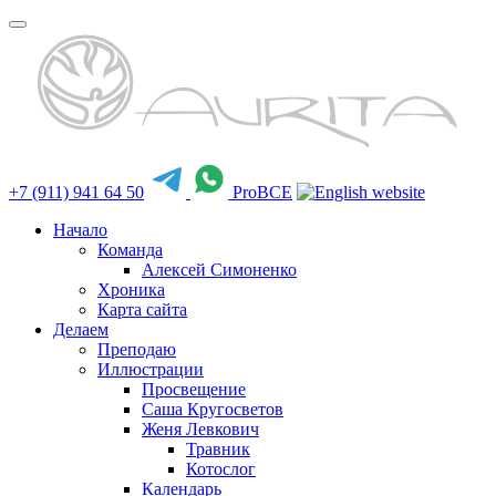
+7 (911) 941 64 50
ProBCE
Начало
Команда
Алексей Симоненко
Хроника
Карта сайта
Делаем
Преподаю
Иллюстрации
Просвещение
Саша Кругосветов
Женя Левкович
Травник
Котослог
Календарь