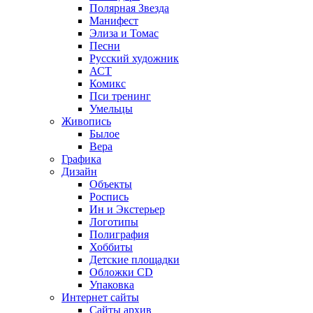
Полярная Звезда
Манифест
Элиза и Томас
Песни
Русский художник
АСТ
Комикс
Пси тренинг
Умельцы
Живопись
Былое
Вера
Графика
Дизайн
Объекты
Роспись
Ин и Экстерьер
Логотипы
Полиграфия
Хоббиты
Детские площадки
Обложки CD
Упаковка
Интернет сайты
Сайты архив