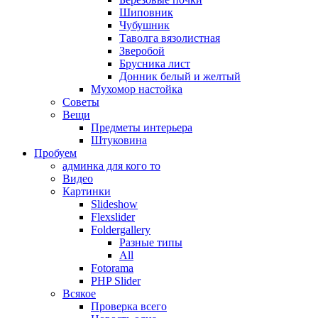
Шиповник
Чубушник
Таволга вязолистная
Зверобой
Брусника лист
Донник белый и желтый
Мухомор настойка
Советы
Вещи
Предметы интерьера
Штуковина
Пробуем
админка для кого то
Видео
Картинки
Slideshow
Flexslider
Foldergallery
Разные типы
All
Fotorama
PHP Slider
Всякое
Проверка всего