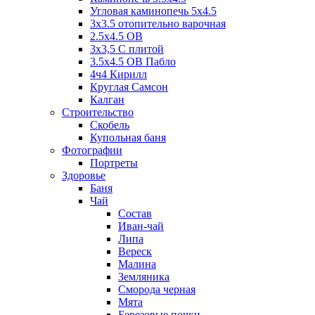
Угловая каминопечь 5х4.5
3х3.5 отопительно варочная
2.5х4.5 ОВ
3х3,5 C плитой
3.5х4.5 ОВ Пабло
4ч4 Кирилл
Круглая Самсон
Калган
Строительство
Скобель
Купольная баня
Фотографии
Портреты
Здоровье
Баня
Чай
Состав
Иван-чай
Липа
Вереск
Малина
Земляника
Сморода черная
Мята
Березовые почки