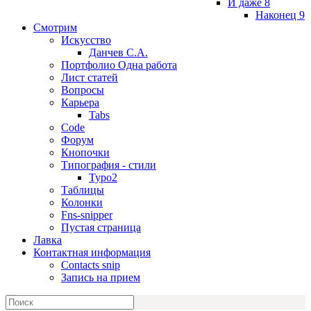
И даже 8
Наконец 9
Смотрим
Искусство
Данчев С.А.
Портфолио Одна работа
Лист статей
Вопросы
Карьера
Tabs
Code
Форум
Кнопочки
Типография - стили
Typo2
Таблицы
Колонки
Fns-snipper
Пустая страница
Лавка
Контактная информация
Contacts snip
Запись на прием