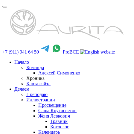
+7 (911) 941 64 50
ProBCE
Начало
Команда
Алексей Симоненко
Хроника
Карта сайта
Делаем
Преподаю
Иллюстрации
Просвещение
Саша Кругосветов
Женя Левкович
Травник
Котослог
Календарь