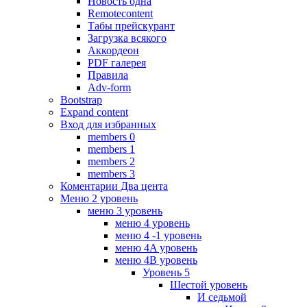
Новость одна
Remotecontent
Табы прейскурант
Загрузка всякого
Аккордеон
PDF галерея
Правила
Adv-form
Bootstrap
Expand content
Вход для избранных
members 0
members 1
members 2
members 3
Коментарии Два цента
Меню 2 уровень
меню 3 уровень
меню 4 уровень
меню 4 -1 уровень
меню 4A уровень
меню 4B уровень
Уровень 5
Шестой уровень
И седьмой