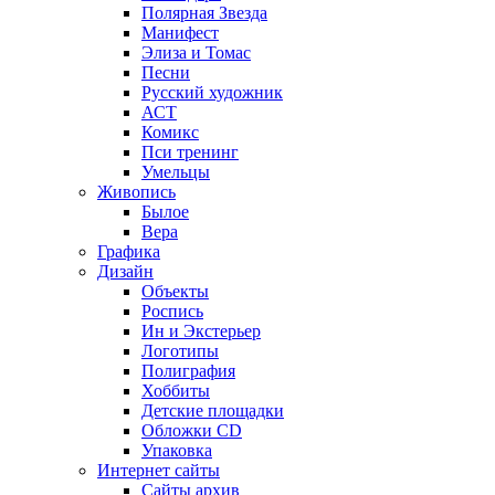
Полярная Звезда
Манифест
Элиза и Томас
Песни
Русский художник
АСТ
Комикс
Пси тренинг
Умельцы
Живопись
Былое
Вера
Графика
Дизайн
Объекты
Роспись
Ин и Экстерьер
Логотипы
Полиграфия
Хоббиты
Детские площадки
Обложки CD
Упаковка
Интернет сайты
Сайты архив