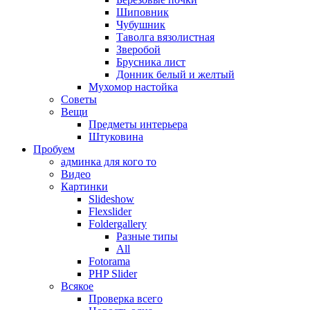
Шиповник
Чубушник
Таволга вязолистная
Зверобой
Брусника лист
Донник белый и желтый
Мухомор настойка
Советы
Вещи
Предметы интерьера
Штуковина
Пробуем
админка для кого то
Видео
Картинки
Slideshow
Flexslider
Foldergallery
Разные типы
All
Fotorama
PHP Slider
Всякое
Проверка всего