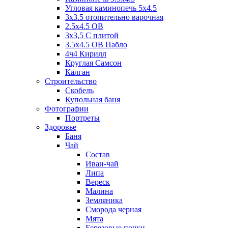
Угловая каминопечь 5х4.5
3х3.5 отопительно варочная
2.5х4.5 ОВ
3х3,5 C плитой
3.5х4.5 ОВ Пабло
4ч4 Кирилл
Круглая Самсон
Калган
Строительство
Скобель
Купольная баня
Фотографии
Портреты
Здоровье
Баня
Чай
Состав
Иван-чай
Липа
Вереск
Малина
Земляника
Сморода черная
Мята
Березовые почки