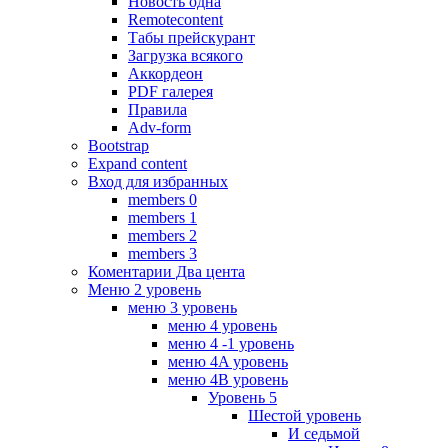
Новость одна
Remotecontent
Табы прейскурант
Загрузка всякого
Аккордеон
PDF галерея
Правила
Adv-form
Bootstrap
Expand content
Вход для избранных
members 0
members 1
members 2
members 3
Коментарии Два цента
Меню 2 уровень
меню 3 уровень
меню 4 уровень
меню 4 -1 уровень
меню 4A уровень
меню 4B уровень
Уровень 5
Шестой уровень
И седьмой