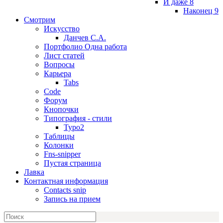
И даже 8
Наконец 9
Смотрим
Искусство
Данчев С.А.
Портфолио Одна работа
Лист статей
Вопросы
Карьера
Tabs
Code
Форум
Кнопочки
Типография - стили
Typo2
Таблицы
Колонки
Fns-snipper
Пустая страница
Лавка
Контактная информация
Contacts snip
Запись на прием