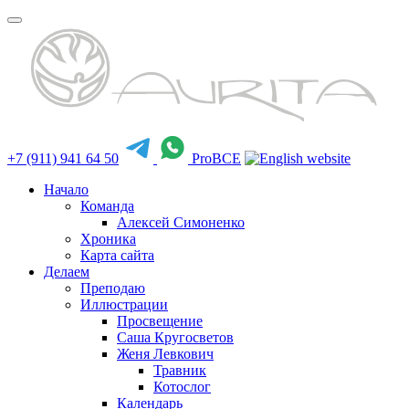
+7 (911) 941 64 50
ProBCE
Начало
Команда
Алексей Симоненко
Хроника
Карта сайта
Делаем
Преподаю
Иллюстрации
Просвещение
Саша Кругосветов
Женя Левкович
Травник
Котослог
Календарь