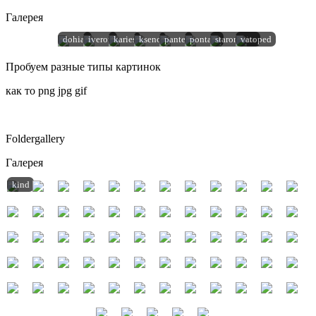
Галерея
dohiar
iveron
karies
kseno
pantel
pontakr
staronikita
vatoped
Пробуем разные типы картинок
как то png jpg gif
Foldergallery
Галерея
kind