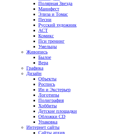
Полярная Звезда
Манифест
Элиза и Томас
Песни
Русский художник
АСТ
Комикс
Пси тренинг
Умельцы
Живопись
Былое
Вера
Графика
Дизайн
Объекты
Роспись
Ин и Экстерьер
Логотипы
Полиграфия
Хоббиты
Детские площадки
Обложки CD
Упаковка
Интернет сайты
Сайты архив