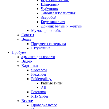
Шиповник
Чубушник
Таволга вязолистная
Зверобой
Брусника лист
Донник белый и желтый
Мухомор настойка
Советы
Вещи
Предметы интерьера
Штуковина
Пробуем
админка для кого то
Видео
Картинки
Slideshow
Flexslider
Foldergallery
Разные типы
All
Fotorama
PHP Slider
Всякое
Проверка всего