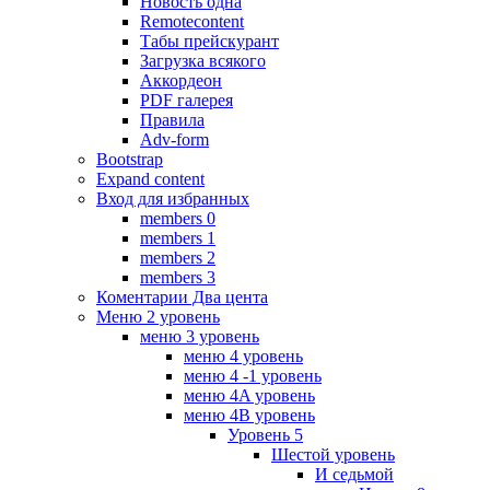
Новость одна
Remotecontent
Табы прейскурант
Загрузка всякого
Аккордеон
PDF галерея
Правила
Adv-form
Bootstrap
Expand content
Вход для избранных
members 0
members 1
members 2
members 3
Коментарии Два цента
Меню 2 уровень
меню 3 уровень
меню 4 уровень
меню 4 -1 уровень
меню 4A уровень
меню 4B уровень
Уровень 5
Шестой уровень
И седьмой