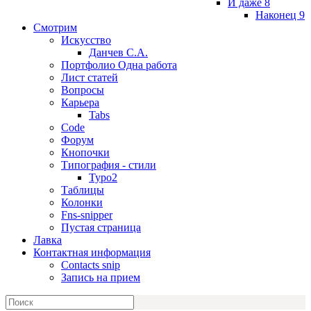
И даже 8
Наконец 9
Смотрим
Искусство
Данчев С.А.
Портфолио Одна работа
Лист статей
Вопросы
Карьера
Tabs
Code
Форум
Кнопочки
Типография - стили
Typo2
Таблицы
Колонки
Fns-snipper
Пустая страница
Лавка
Контактная информация
Contacts snip
Запись на прием