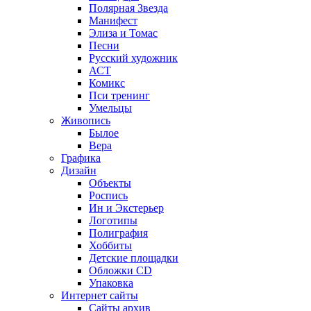
Полярная Звезда
Манифест
Элиза и Томас
Песни
Русский художник
АСТ
Комикс
Пси тренинг
Умельцы
Живопись
Былое
Вера
Графика
Дизайн
Объекты
Роспись
Ин и Экстерьер
Логотипы
Полиграфия
Хоббиты
Детские площадки
Обложки CD
Упаковка
Интернет сайты
Сайты архив