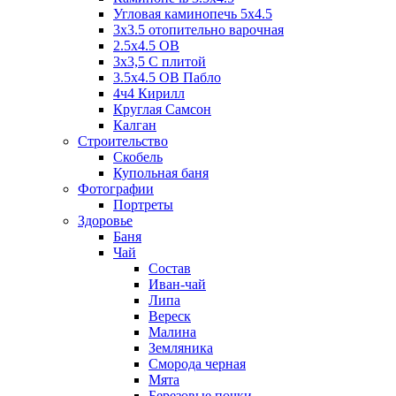
Угловая каминопечь 5х4.5
3х3.5 отопительно варочная
2.5х4.5 ОВ
3х3,5 C плитой
3.5х4.5 ОВ Пабло
4ч4 Кирилл
Круглая Самсон
Калган
Строительство
Скобель
Купольная баня
Фотографии
Портреты
Здоровье
Баня
Чай
Состав
Иван-чай
Липа
Вереск
Малина
Земляника
Сморода черная
Мята
Березовые почки