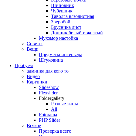
Шиповник
Чубушник
Таволга вязолистная
Зверобой
Брусника лист
Донник белый и желтый
Мухомор настойка
Советы
Вещи
Предметы интерьера
Штуковина
Пробуем
админка для кого то
Видео
Картинки
Slideshow
Flexslider
Foldergallery
Разные типы
All
Fotorama
PHP Slider
Всякое
Проверка всего