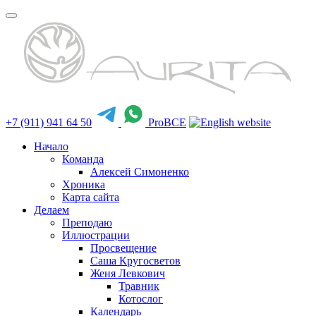
+7 (911) 941 64 50
ProBCE
Начало
Команда
Алексей Симоненко
Хроника
Карта сайта
Делаем
Преподаю
Иллюстрации
Просвещение
Саша Кругосветов
Женя Левкович
Травник
Котослог
Календарь