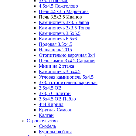
3x3.5 Плоское
4.5x4.5 Ложголово
Печь 4.5x3.5 Маркетова
Печь 3.5x3.5 Иванов
Каминопечь 3x3.5 Janna
Каминопечь 3x3.5 Тонзи
Каминопечь 3.5х5.5
Каминопечь 6.5x6
Подовая 3.5х4.5
Наша печь 2015
Отопительно варочная 3х4
Печь камин 3х4,5 Саркюля
Мини на 2 этажа
Каминопечь 3.5х4.5
Угловая каминопечь 5х4.5
3х3.5 отопительно варочная
2.5х4.5 ОВ
3х3,5 C плитой
3.5х4.5 ОВ Пабло
4ч4 Кирилл
Круглая Самсон
Калган
Строительство
Скобель
Купольная баня