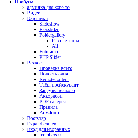
Пробуем
админка для кого то
Видео
Картинки
Slideshow
Flexslider
Foldergallery
Разные типы
All
Fotorama
PHP Slider
Всякое
Проверка всего
Новость одна
Remotecontent
Табы прейскурант
Загрузка всякого
Аккордеон
PDF галерея
Правила
Adv-form
Bootstrap
Expand content
Вход для избранных
members 0