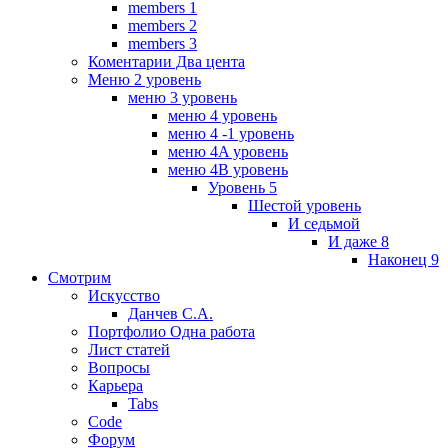
members 1
members 2
members 3
Коментарии Два цента
Меню 2 уровень
меню 3 уровень
меню 4 уровень
меню 4 -1 уровень
меню 4A уровень
меню 4B уровень
Уровень 5
Шестой уровень
И седьмой
И даже 8
Наконец 9
Смотрим
Искусство
Данчев С.А.
Портфолио Одна работа
Лист статей
Вопросы
Карьера
Tabs
Code
Форум