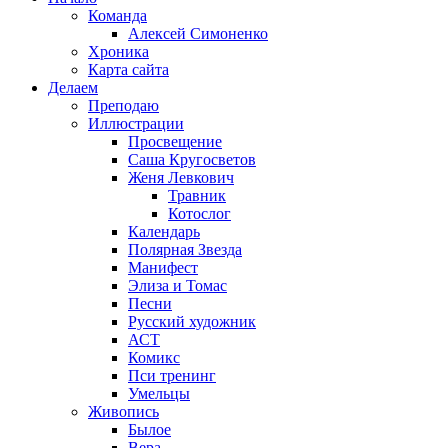
Команда
Алексей Симоненко
Хроника
Карта сайта
Делаем
Преподаю
Иллюстрации
Просвещение
Саша Кругосветов
Женя Левкович
Травник
Котослог
Календарь
Полярная Звезда
Манифест
Элиза и Томас
Песни
Русский художник
АСТ
Комикс
Пси тренинг
Умельцы
Живопись
Былое
Вера