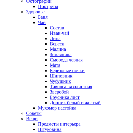
Фотографии
Портреты
Здоровье
Баня
Чай
Состав
Иван-чай
Липа
Вереск
Малина
Земляника
Сморода черная
Мята
Березовые почки
Шиповник
Чубушник
Таволга вязолистная
Зверобой
Брусника лист
Донник белый и желтый
Мухомор настойка
Советы
Вещи
Предметы интерьера
Штуковина