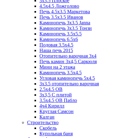
3x3.5 Плоское
4.5x4.5 Ложголово
Печь 4.5x3.5 Маркетова
Печь 3.5x3.5 Иванов
Каминопечь 3x3.5 Janna
Каминопечь 3x3.5 Тонзи
Каминопечь 3.5х5.5
Каминопечь 6.5x6
Подовая 3.5х4.5
Наша печь 2015
Отопительно варочная 3х4
Печь камин 3х4,5 Саркюля
Мини на 2 этажа
Каминопечь 3.5х4.5
Угловая каминопечь 5х4.5
3х3.5 отопительно варочная
2.5х4.5 ОВ
3х3,5 C плитой
3.5х4.5 ОВ Пабло
4ч4 Кирилл
Круглая Самсон
Калган
Строительство
Скобель
Купольная баня