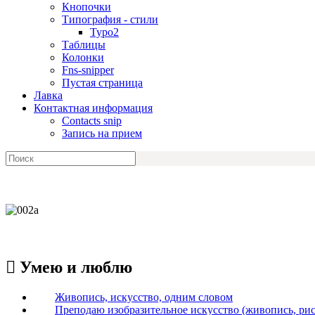
Кнопочки
Типография - стили
Typo2
Таблицы
Колонки
Fns-snipper
Пустая страница
Лавка
Контактная информация
Contacts snip
Запись на прием

Умею и люблю
Живопись, искусство, одним словом
Преподаю изобразительное искусство (живопись, рис