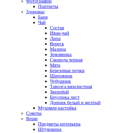
Фотографии
Портреты
Здоровье
Баня
Чай
Состав
Иван-чай
Липа
Вереск
Малина
Земляника
Сморода черная
Мята
Березовые почки
Шиповник
Чубушник
Таволга вязолистная
Зверобой
Брусника лист
Донник белый и желтый
Мухомор настойка
Советы
Вещи
Предметы интерьера
Штуковина