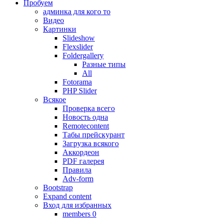
Пробуем
админка для кого то
Видео
Картинки
Slideshow
Flexslider
Foldergallery
Разные типы
All
Fotorama
PHP Slider
Всякое
Проверка всего
Новость одна
Remotecontent
Табы прейскурант
Загрузка всякого
Аккордеон
PDF галерея
Правила
Adv-form
Bootstrap
Expand content
Вход для избранных
members 0