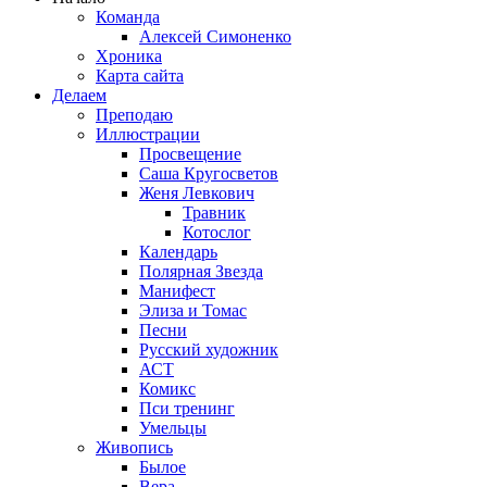
Команда
Алексей Симоненко
Хроника
Карта сайта
Делаем
Преподаю
Иллюстрации
Просвещение
Саша Кругосветов
Женя Левкович
Травник
Котослог
Календарь
Полярная Звезда
Манифест
Элиза и Томас
Песни
Русский художник
АСТ
Комикс
Пси тренинг
Умельцы
Живопись
Былое
Вера