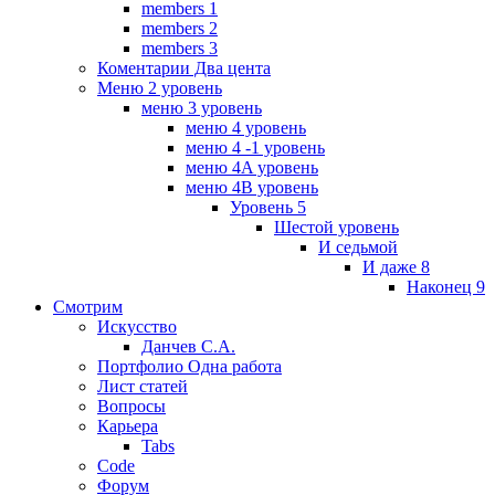
members 1
members 2
members 3
Коментарии Два цента
Меню 2 уровень
меню 3 уровень
меню 4 уровень
меню 4 -1 уровень
меню 4A уровень
меню 4B уровень
Уровень 5
Шестой уровень
И седьмой
И даже 8
Наконец 9
Смотрим
Искусство
Данчев С.А.
Портфолио Одна работа
Лист статей
Вопросы
Карьера
Tabs
Code
Форум