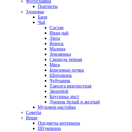
Фотографии
Портреты
Здоровье
Баня
Чай
Состав
Иван-чай
Липа
Вереск
Малина
Земляника
Сморода черная
Мята
Березовые почки
Шиповник
Чубушник
Таволга вязолистная
Зверобой
Брусника лист
Донник белый и желтый
Мухомор настойка
Советы
Вещи
Предметы интерьера
Штуковина