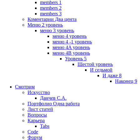
members 1
members 2
members 3
Коментарии Два цента
Меню 2 уровень
меню 3 уровень
меню 4 уровень
меню 4 -1 уровень
меню 4A уровень
меню 4B уровень
Уровень 5
Шестой уровень
И седьмой
И даже 8
Наконец 9
Смотрим
Искусство
Данчев С.А.
Портфолио Одна работа
Лист статей
Вопросы
Карьера
Tabs
Code
Форум