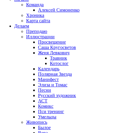
Команда
Алексей Симоненко
Хроника
Карта сайта
Делаем
Преподаю
Иллюстрации
Просвещение
Саша Кругосветов
Женя Левкович
Травник
Котослог
Календарь
Полярная Звезда
Манифест
Элиза и Томас
Песни
Русский художник
АСТ
Комикс
Пси тренинг
Умельцы
Живопись
Былое
Вера