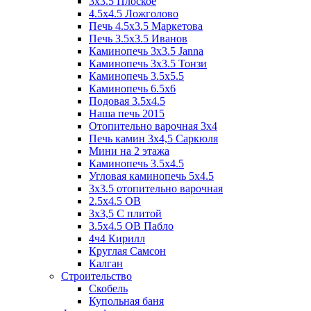
3x3.5 Плоское
4.5x4.5 Ложголово
Печь 4.5x3.5 Маркетова
Печь 3.5x3.5 Иванов
Каминопечь 3x3.5 Janna
Каминопечь 3x3.5 Тонзи
Каминопечь 3.5х5.5
Каминопечь 6.5x6
Подовая 3.5х4.5
Наша печь 2015
Отопительно варочная 3х4
Печь камин 3х4,5 Саркюля
Мини на 2 этажа
Каминопечь 3.5х4.5
Угловая каминопечь 5х4.5
3х3.5 отопительно варочная
2.5х4.5 ОВ
3х3,5 C плитой
3.5х4.5 ОВ Пабло
4ч4 Кирилл
Круглая Самсон
Калган
Строительство
Скобель
Купольная баня