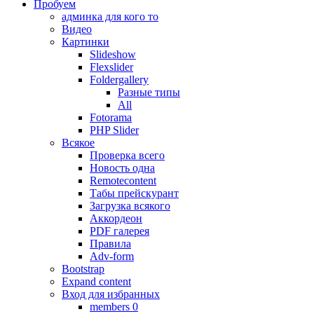
Пробуем
админка для кого то
Видео
Картинки
Slideshow
Flexslider
Foldergallery
Разные типы
All
Fotorama
PHP Slider
Всякое
Проверка всего
Новость одна
Remotecontent
Табы прейскурант
Загрузка всякого
Аккордеон
PDF галерея
Правила
Adv-form
Bootstrap
Expand content
Вход для избранных
members 0